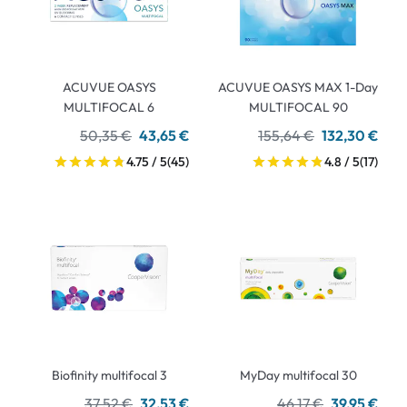
ACUVUE OASYS
ACUVUE OASYS MAX 1-Day
MULTIFOCAL 6
MULTIFOCAL 90
50,35 €
43,65 €
155,64 €
132,30 €
4.75 / 5
(45)
4.8 / 5
(17)
Biofinity multifocal 3
MyDay multifocal 30
37,52 €
32,53 €
46,17 €
39,95 €