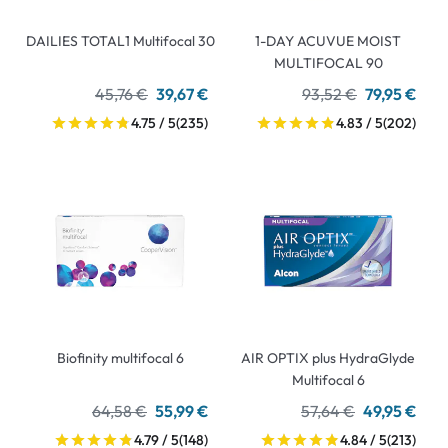
DAILIES TOTAL1 Multifocal 30
1-DAY ACUVUE MOIST
MULTIFOCAL 90
45,76 €
39,67 €
93,52 €
79,95 €
4.75 / 5
(235)
4.83 / 5
(202)
Biofinity multifocal 6
AIR OPTIX plus HydraGlyde
Multifocal 6
64,58 €
55,99 €
57,64 €
49,95 €
4.79 / 5
(148)
4.84 / 5
(213)