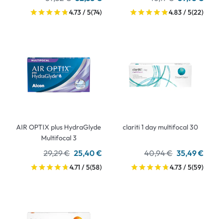
4.73 / 5
(74)
4.83 / 5
(22)
AIR OPTIX plus HydraGlyde
clariti 1 day multifocal 30
Multifocal 3
29,29 €
25,40 €
40,94 €
35,49 €
4.71 / 5
(58)
4.73 / 5
(59)