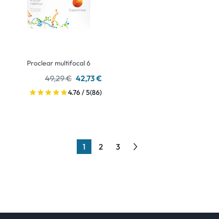
Proclear multifocal 6
49,29 €
42,73 €
4.76 / 5
(86)
1
2
3