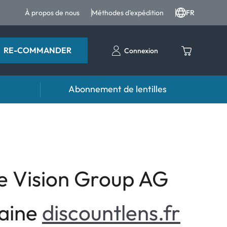
À propos de nous
Méthodes d'expédition
FR
RE-COMMANDER
Connexion
Abonnement de lentilles
ttes
Accessoires
tes et produits pour les yeux
Étuis pour lentilles
Pincettes et autres accessoires
de Vision Group AG
maine
discountlens.fr