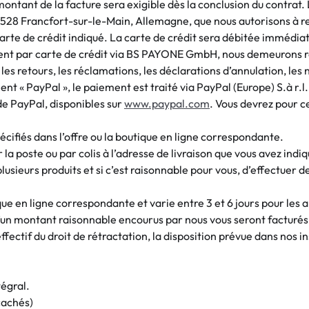
montant de la facture sera exigible dès la conclusion du contrat.
528 Francfort-sur-le-Main, Allemagne, que nous autorisons à
carte de crédit indiqué. La carte de crédit sera débitée imméd
ement par carte de crédit via BS PAYONE GmbH, nous demeurons 
 les retours, les réclamations, les déclarations d’annulation, les 
ent « PayPal », le paiement est traité via PayPal (Europe) S.à r.
de PayPal, disponibles sur
www.paypal.com
. Vous devrez pour c
spécifiés dans l’offre ou la boutique en ligne correspondante.
la poste ou par colis à l’adresse de livraison que vous avez indi
ieurs produits et si c’est raisonnable pour vous, d’effectuer des 
ique en ligne correspondante et varie entre 3 et 6 jours pour les a
r d’un montant raisonnable encourus par nous vous seront facturés.
ffectif du droit de rétractation, la disposition prévue dans nos i
égral.
cachés)