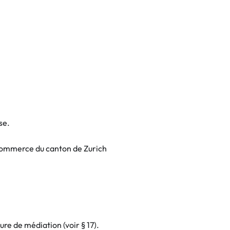
e
an Plus
arques
%
se.
commerce du canton de Zurich
e de médiation (voir ‎§ 17).