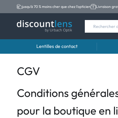
jusqu'à 70 % moins cher que chez l'opticien
Livraison gra
Lentilles de contact
Marques
Type de lentilles
Marque
CGV
Acuvue
Lentilles sphériqu
Eversee
Ultra
Lentilles toriques
EasySep
Conditions générales
Biotrue
Lentilles multifoc
Biotrue
MyDay
ReNu
pour la boutique en 
Dailies
AOSEPT