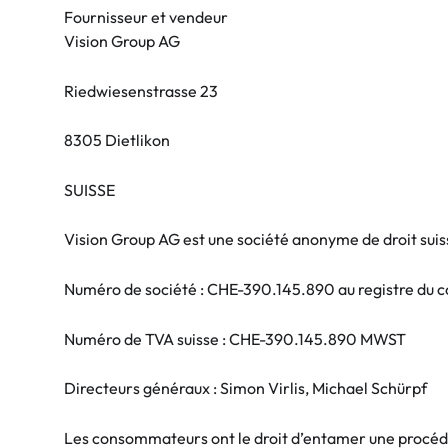
Fournisseur et vendeur
Precision
Opti-Fre
Vision Group AG
PureVision
Ever Cle
Riedwiesenstrasse 23
Biofinity
Autres m
Air Optix
% SALE 
8305 Dietlikon
Total
SUISSE
Clariti
Vision Group AG est une société anonyme de droit suis
Proclear
SofLens
Numéro de société : CHE-390.145.890 au registre du 
Numéro de TVA suisse : CHE-390.145.890 MWST
Directeurs généraux : Simon Virlis, Michael Schürpf
Les consommateurs ont le droit d’entamer une procédur