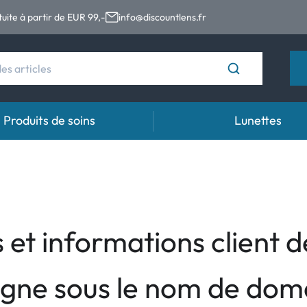
tuite à partir de EUR 99,-
info@discountlens.fr
Produits de soins
Lunettes
s
Durée de port
Solutions
Gou
es
Lentilles journalières
Solutions pour lentilles de contact
Gout
 (astigmatisme)
t
Lentilles bi-mensuelles
 et informations client 
ales (presbytie)
Lentilles mensuelles
ligne sous le nom de do