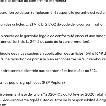
te si le défaut de conformité est mineur.
paration ou de son remplacement suspend la garantie qui restait à
ion des articles L. 217-1 à L. 217-32 du code de la consommation.
e en œuvre de la garantie légale de conformité encourt une ame
n annuel (article L. 241-5 du code de la consommation).
gale des vices cachés en application des articles 1641 à 1649 d
à une réduction de prix si le bien est conservé ou à un rembours
 notre service clientèle aux coordonnées indiquées au ‎§ 12.
r les papiers graphiques (REP Papiers)
vironnement issu de la loi n° 2020-105 du 10 février 2020 relative
e l'éco-organisme agréé Citeo au titre de la responsabilité éla
KAED.