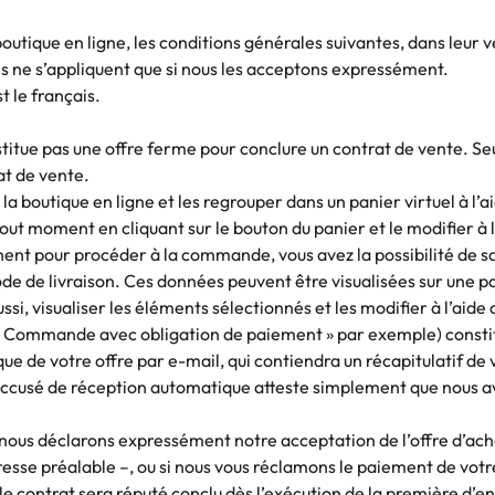
outique en ligne, les conditions générales suivantes, dans leu
s ne s’appliquent que si nous les acceptons expressément.
t le français.
titue pas une offre ferme pour conclure un contrat de vente. 
at de vente.
 boutique en ligne et les regrouper dans un panier virtuel à l’a
tout moment en cliquant sur le bouton du panier et le modifier à 
tinent pour procéder à la commande, vous avez la possibilité de s
e de livraison. Ces données peuvent être visualisées sur une pag
ussi, visualiser les éléments sélectionnés et les modifier à l’ai
 Commande avec obligation de paiement » par exemple) constitu
e de votre offre par e-mail, qui contiendra un récapitulatif d
 L’accusé de réception automatique atteste simplement que nous
 nous déclarons expressément notre acceptation de l’offre d’ac
esse préalable –, ou si nous vous réclamons le paiement de votr
, le contrat sera réputé conclu dès l’exécution de la première d’