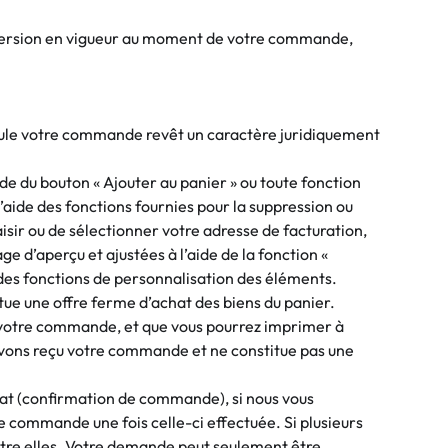
r version en vigueur au moment de votre commande,
Seule votre commande revêt un caractère juridiquement
ide du bouton « Ajouter au panier » ou toute fonction
l’aide des fonctions fournies pour la suppression ou
aisir ou de sélectionner votre adresse de facturation,
e d’aperçu et ajustées à l’aide de la fonction «
de des fonctions de personnalisation des éléments.
e une offre ferme d’achat des biens du panier.
e votre commande, et que vous pourrez imprimer à
 avons reçu votre commande et ne constitue pas une
hat (confirmation de commande), si nous vous
e commande une fois celle-ci effectuée. Si plusieurs
entre elles. Votre demande peut seulement être