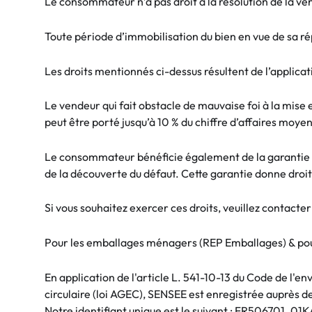
Le consommateur n’a pas droit à la résolution de la ven
Toute période d’immobilisation du bien en vue de sa ré
Les droits mentionnés ci-dessus résultent de l’applicat
Le vendeur qui fait obstacle de mauvaise foi à la mis
peut être porté jusqu’à 10 % du chiffre d’affaires moye
Le consommateur bénéficie également de la garantie lé
de la découverte du défaut. Cette garantie donne droit 
Si vous souhaitez exercer ces droits, veuillez contacter
Pour les emballages ménagers (REP Emballages) & pou
En application de l'article L. 541-10-13 du Code de l'en
circulaire (loi AGEC), SENSEE est enregistrée auprès d
Notre identifiant unique est le suivant : FR506701_01