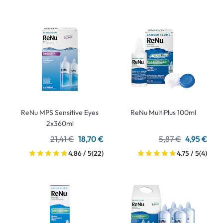
ReNu MPS Sensitive Eyes
ReNu MultiPlus 100ml
2x360ml
21,41 €
18,70 €
5,87 €
4,95 €
4.86 / 5
(22)
4.75 / 5
(4)