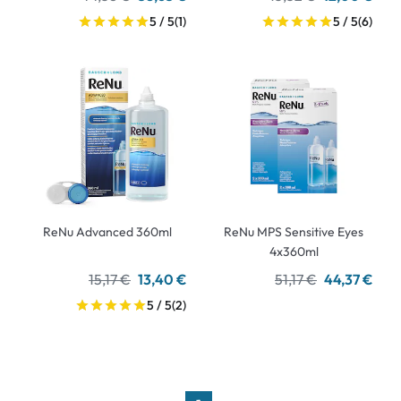
5 / 5
(1)
5 / 5
(6)
ReNu Advanced 360ml
ReNu MPS Sensitive Eyes
4x360ml
15,17 €
13,40 €
51,17 €
44,37 €
5 / 5
(2)