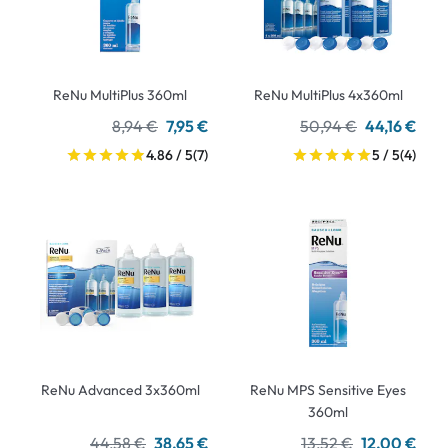
ReNu MultiPlus 360ml
ReNu MultiPlus 4x360ml
8,94 €
7,95 €
50,94 €
44,16 €
4.86 / 5
(7)
5 / 5
(4)
ReNu Advanced 3x360ml
ReNu MPS Sensitive Eyes
360ml
44,58 €
38,65 €
13,52 €
12,00 €