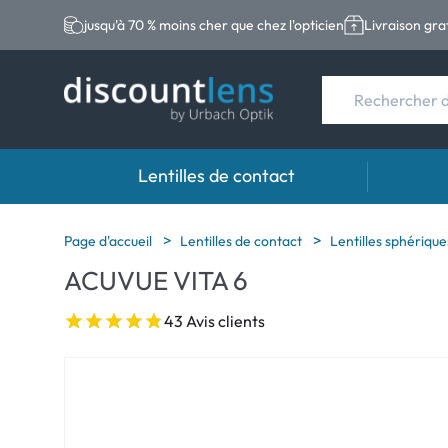
jusqu'à 70 % moins cher que chez l'opticien
Livraison gra
Lentilles de contact
Marques
Type de lentilles
Marque
Page d'accueil
Lentilles de contact
Lentilles sphériqu
ACUVUE VITA 6
Acuvue
Lentilles sphériqu
Eversee
Ultra
Lentilles toriques
EasySep
43 Avis clients
Biotrue
Lentilles multifoc
Biotrue
MyDay
ReNu
Dailies
AOSEPT