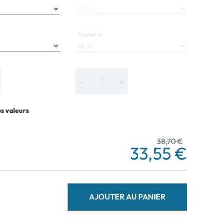
Rayon
Diamètre
−
+
os valeurs
38,70 €
33,55 €
AJOUTER AU PANIER