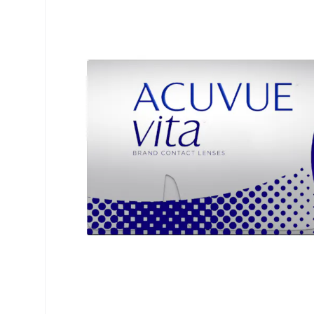
Precision
Opti-Fre
PureVision
Ever Cle
Biofinity
Autres m
Air Optix
% SALE 
Total
Clariti
Proclear
SofLens