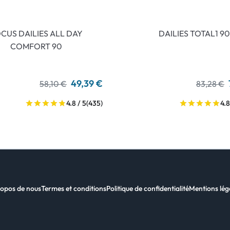
CUS DAILIES ALL DAY
DAILIES TOTAL1 90
COMFORT 90
49,39 €
58,10 €
83,28 €
4.8 / 5
(435)
4.8
opos de nous
Termes et conditions
Politique de confidentialité
Mentions lég