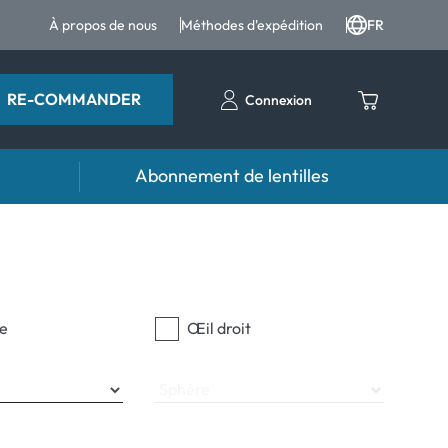
À propos de nous
Méthodes d'expédition
FR
RE-COMMANDER
Connexion
Abonnement de lentilles
ttes
Accessoires
tes et produits pour les yeux
Étuis pour lentilles
Pincettes et autres accessoires
e
Œil droit
Sphère