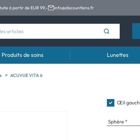
tuite à partir de EUR 99,-
info@discountlens.fr
Produits de soins
Lunettes
s
Durée de port
Solutions
Gou
es
ACUVUE VITA 6
es
Lentilles journalières
Solutions pour lentilles de contact
Gout
 (astigmatisme)
t
Lentilles bi-mensuelles
Œil gauch
ales (presbytie)
Lentilles mensuelles
Sphère