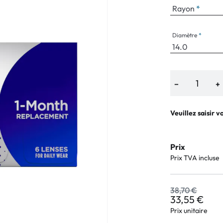
Rayon
e
an Plus
Diamètre
arques
%
−
+
Veuillez saisir v
Prix
Prix TVA incluse
38,70 €
33,55 €
Prix unitaire