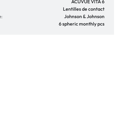
ACUVUE VITA 6
Lentilles de contact
e:
Johnson & Johnson
6 spheric monthly pcs