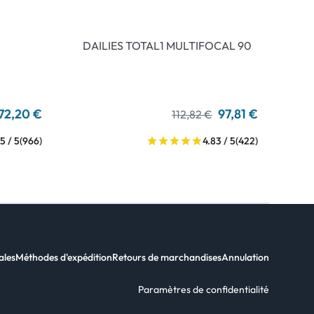
DAILIES TOTAL1 MULTIFOCAL 90
72,20 €
97,81 €
112,82 €
5 / 5
(966)
4.83 / 5
(422)
ales
Méthodes d'expédition
Retours de marchandises
Annulation
Paramètres de confidentialité