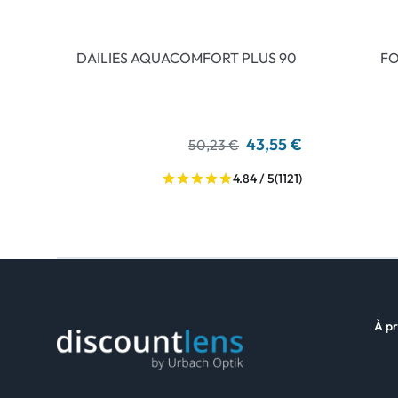
DAILIES AQUACOMFORT PLUS 90
FO
43,55 €
50,23 €
4.84 / 5
(1121)
À pr