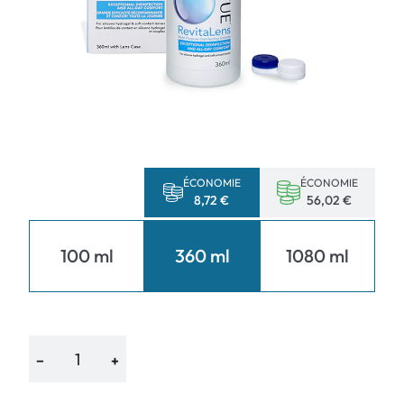
ÉCONOMIE
ÉCONOMIE
8,72 €
56,02 €
100 ml
360 ml
1080 ml
−
+