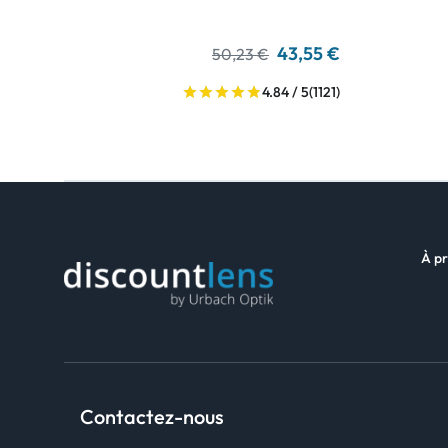
43,55 €
50,23 €
4.84 / 5
(1121)
À pr
Contactez-nous