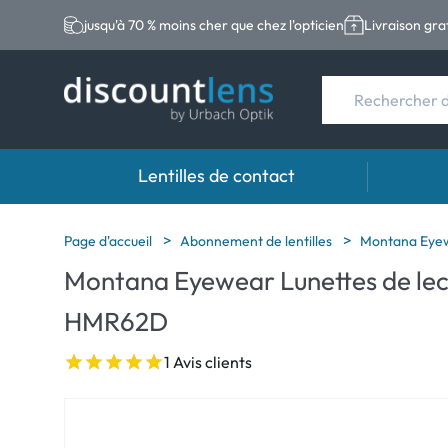
jusqu'à 70 % moins cher que chez l'opticien
Livraison gra
Lentilles de contact
Marques
Type de lentilles
Marque
Page d'accueil
Abonnement de lentilles
Montana Eyew
Montana Eyewear Lunettes de lec
Acuvue
Lentilles sphériqu
Eversee
HMR62D
Ultra
Lentilles toriques
EasySep
Biotrue
Lentilles multifoc
Biotrue
1 Avis clients
MyDay
ReNu
Dailies
AOSEPT