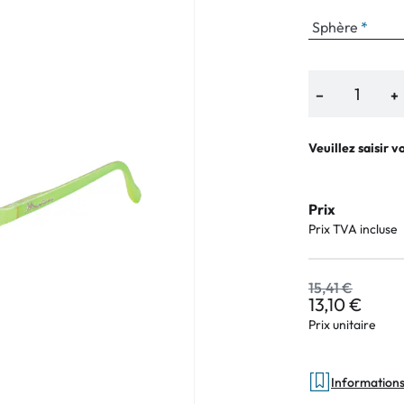
e
Sphère
an Plus
arques
−
+
%
Veuillez saisir v
Prix
Prix TVA incluse
15,41 €
13,10 €
Prix unitaire
Informations 