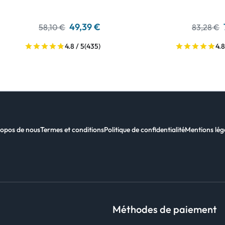
49,39 €
58,10 €
83,28 €
4.8 / 5
(435)
4.8
opos de nous
Termes et conditions
Politique de confidentialité
Mentions lég
Méthodes de paiement