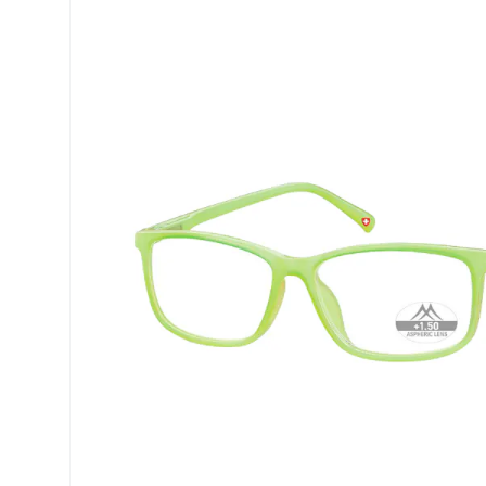
Precision
Opti-Fre
PureVision
Ever Cle
Biofinity
Autres m
Air Optix
% SALE 
Total
Clariti
Proclear
SofLens