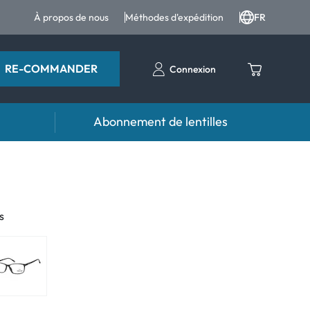
À propos de nous
Méthodes d'expédition
FR
RE-COMMANDER
Connexion
Abonnement de lentilles
ttes
Accessoires
tes et produits pour les yeux
Étuis pour lentilles
s
Pincettes et autres accessoires