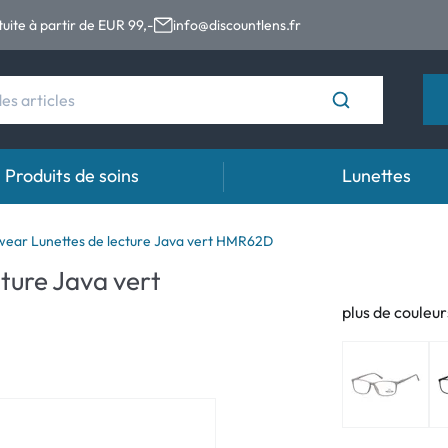
tuite à partir de EUR 99,-
info@discountlens.fr
Produits de soins
Lunettes
s
Durée de port
Solutions
Gou
ear Lunettes de lecture Java vert HMR62D
ture Java vert
es
Lentilles journalières
Solutions pour lentilles de contact
Gout
plus de couleur
 (astigmatisme)
t
Lentilles bi-mensuelles
ales (presbytie)
Lentilles mensuelles