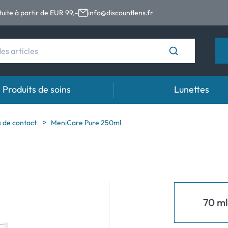
tuite à partir de EUR 99,-
info@discountlens.fr
Produits de soins
Lunettes
s
Durée de port
Solutions
Gou
es de contact
MeniCare Pure 250ml
es
Lentilles journalières
Solutions pour lentilles de contact
Gout
 (astigmatisme)
t
Lentilles bi-mensuelles
ales (presbytie)
Lentilles mensuelles
70 m