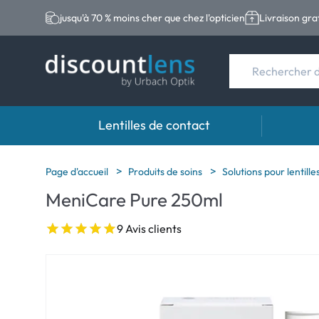
jusqu'à 70 % moins cher que chez l'opticien
Livraison gra
Lentilles de contact
Marques
Type de lentilles
Marque
Page d'accueil
Produits de soins
Solutions pour lentill
MeniCare Pure 250ml
Acuvue
Lentilles sphériqu
Eversee
Ultra
Lentilles toriques
EasySep
9 Avis clients
Biotrue
Lentilles multifoc
Biotrue
MyDay
ReNu
Dailies
AOSEPT