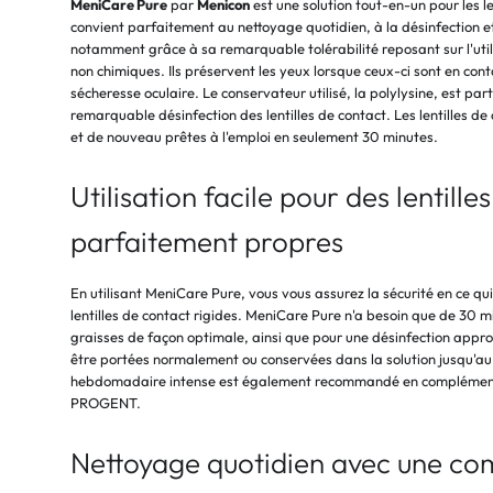
MeniCare Pure
par
Menicon
est une solution tout-en-un pour les len
convient parfaitement au nettoyage quotidien, à la désinfection et
notamment grâce à sa remarquable tolérabilité reposant sur l'util
non chimiques. Ils préservent les yeux lorsque ceux-ci sont en cont
sécheresse oculaire. Le conservateur utilisé, la polylysine, est pa
remarquable désinfection des lentilles de contact. Les lentilles de
et de nouveau prêtes à l'emploi en seulement 30 minutes.
Utilisation facile pour des lentille
parfaitement propres
En utilisant MeniCare Pure, vous vous assurez la sécurité en ce qu
lentilles de contact rigides. MeniCare Pure n'a besoin que de 30 mi
graisses de façon optimale, ainsi que pour une désinfection approf
être portées normalement ou conservées dans la solution jusqu'a
hebdomadaire intense est également recommandé en complément 
PROGENT.
Nettoyage quotidien avec une co