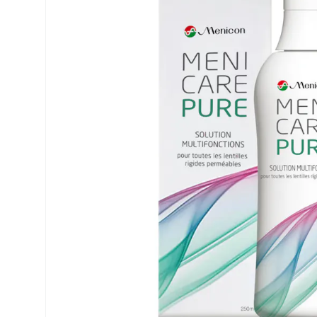
Precision
Opti-Fre
PureVision
Ever Cle
Biofinity
Autres m
Air Optix
% SALE 
Total
Clariti
Proclear
SofLens