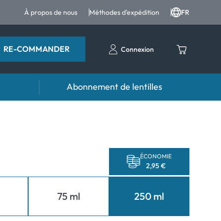
À propos de nous
Méthodes d'expédition
FR
RE-COMMANDER
Connexion
Abonnement de lentilles
ttes
Accessoires
tes et produits pour les yeux
Étuis pour lentilles
Pincettes et autres accessoires
ÉCONOMIE
2,95 €
l
75 ml
250 ml