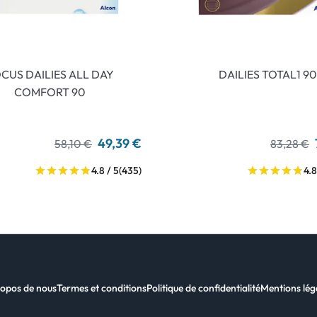
CUS DAILIES ALL DAY
DAILIES TOTAL1 90
COMFORT 90
49,39 €
58,10 €
83,28 €
4.8 / 5
(435)
4.8
opos de nous
Termes et conditions
Politique de confidentialité
Mentions lég