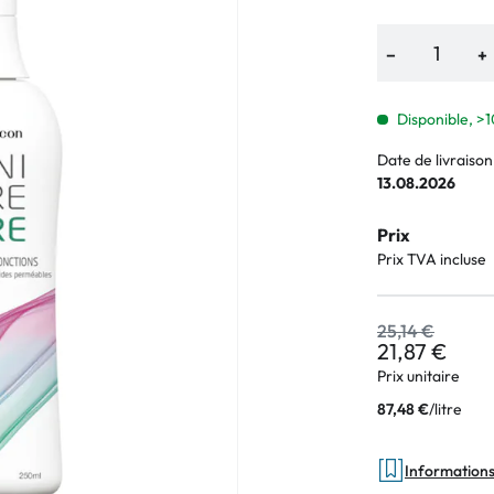
e
−
+
an Plus
arques
Disponible, >1
%
Date de livraison
13.08.2026
Prix
Prix TVA incluse
25,14 €
21,87 €
Prix unitaire
/
litre
87,48 €
Informations 