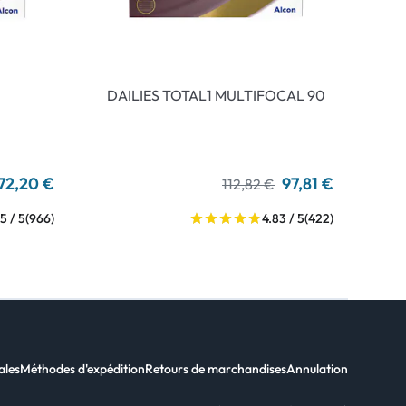
DAILIES TOTAL1 MULTIFOCAL 90
72,20 €
97,81 €
112,82 €
5 / 5
(966)
4.83 / 5
(422)
ales
Méthodes d'expédition
Retours de marchandises
Annulation