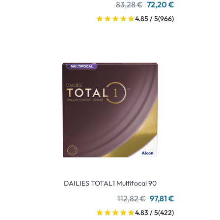
83,28 €
72,20 €
4.85 / 5
(966)
DAILIES TOTAL1 Multifocal 90
112,82 €
97,81 €
4.83 / 5
(422)