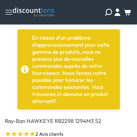
En raison d'un problème
d'approvisionnement pour cette
gamme de produits, nous ne
prenons plus de nouvelles
commandes auprès de notre
fournisseur. Nous ferons notre
possible pour honorer les
commandes existantes. Vous
trouverez ci-dessous un produit
alternatif.
Ray-Ban HAWKEYE RB2298 1294M3 52
2 Avis clients