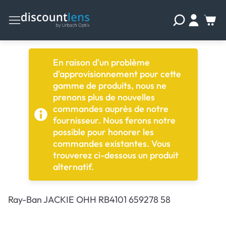
En raison d'un problème
d'approvisionnement pour cette
gamme de produits, nous ne
prenons plus de nouvelles
commandes auprès de notre
fournisseur. Nous ferons notre
possible pour honorer les
commandes existantes. Vous
trouverez ci-dessous un produit
alternatif.
Ray-Ban JACKIE OHH RB4101 659278 58