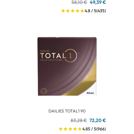
58,10 €
49,39 €
4.8 / 5
(435)
DAILIES TOTAL1 90
83,28 €
72,20 €
4.85 / 5
(966)