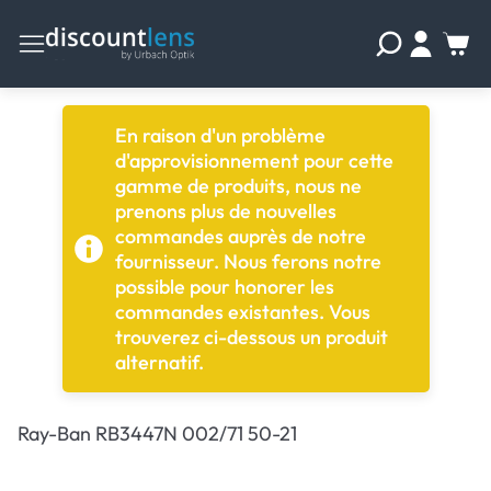
En raison d'un problème
d'approvisionnement pour cette
gamme de produits, nous ne
prenons plus de nouvelles
commandes auprès de notre
fournisseur. Nous ferons notre
possible pour honorer les
commandes existantes. Vous
trouverez ci-dessous un produit
alternatif.
Ray-Ban RB3447N 002/71 50-21