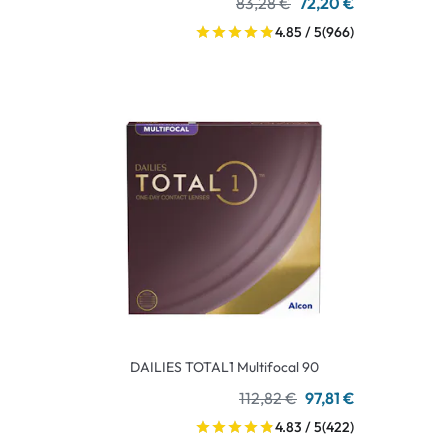
83,28 €
72,20 €
4.85 / 5
(966)
DAILIES TOTAL1 Multifocal 90
112,82 €
97,81 €
4.83 / 5
(422)