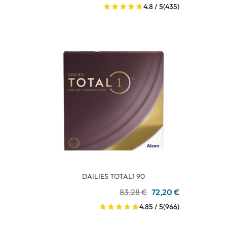
4.8 / 5
(435)
DAILIES TOTAL1 90
83,28 €
72,20 €
4.85 / 5
(966)