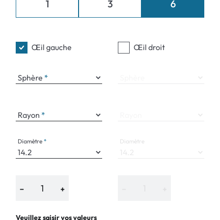
1
3
6
Œil gauche
Œil droit
Sphère
Sphère
Rayon
Rayon
Diamètre
Diamètre
−
+
−
+
Veuillez saisir vos valeurs