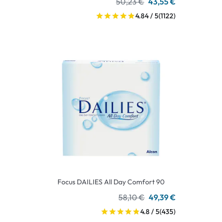
50,23 €
43,55 €
4.84 / 5
(1122)
Focus DAILIES All Day Comfort 90
58,10 €
49,39 €
4.8 / 5
(435)