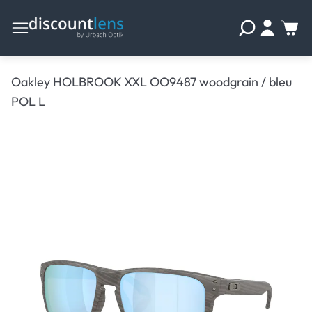
Oakley HOLBROOK XXL OO9487 woodgrain / bleu
POL L