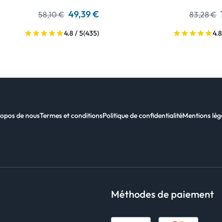
49,39 €
58,10 €
83,28 €
4.8 / 5
(435)
4.8
opos de nous
Termes et conditions
Politique de confidentialité
Mentions lég
Méthodes de paiement