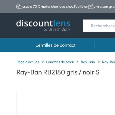
jusqu'à 70 % moins cher que chez l'opticien
Livraison gra
Lentilles de contact
Marques
Type de lentilles
Marque
Page d'accueil
Lunettes de soleil
Ray-Ban
Ray-Ban
Ray-Ban RB2180 gris / noir S
Acuvue
Lentilles sphériqu
Eversee
Ultra
Lentilles toriques
EasySep
Biotrue
Lentilles multifoc
Biotrue
MyDay
ReNu
Dailies
AOSEPT