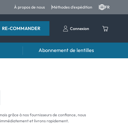
À propos de nous
Méthodes d'expédition
FR
RE-COMMANDER
Connexion
Abonnement de lentilles
ttes
Accessoires
tes et produits pour les yeux
Étuis pour lentilles
Pincettes et autres accessoires
mais grâce à nos fournisseurs de confiance, nous
mmédiatement et livrons rapidement.