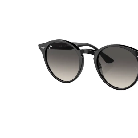
Precision
Opti-Fre
PureVision
Ever Cle
Biofinity
Autres m
Air Optix
% SALE 
Total
Clariti
Proclear
SofLens