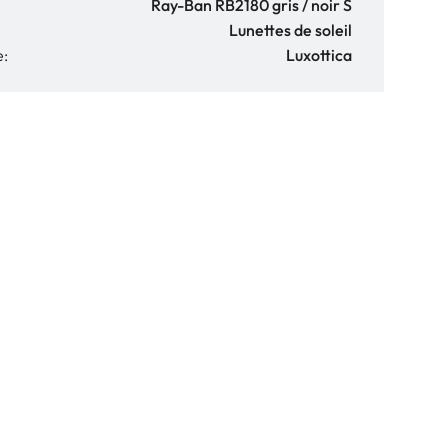
Ray-Ban RB2180 gris / noir S
Lunettes de soleil
e:
Luxottica