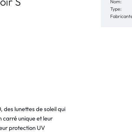
oir S
Nom:
Type:
Fabricant
es lunettes de soleil qui
 carré unique et leur
leur protection UV