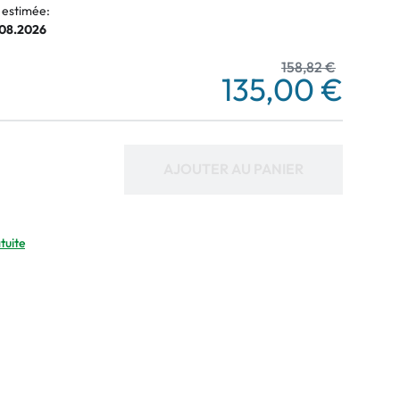
 estimée:
.08.2026
158,82 €
135,00 €
AJOUTER AU PANIER
tuite