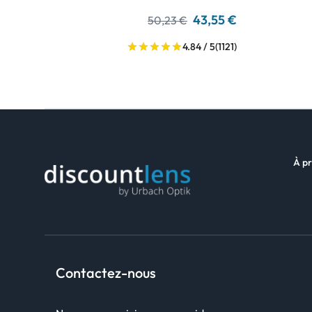
43,55 €
50,23 €
4.84 / 5
(1121)
À pr
Contactez-nous