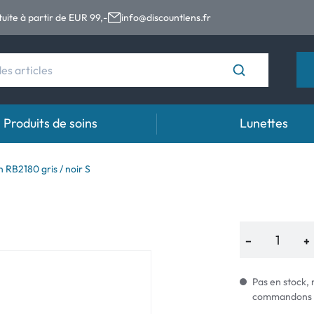
tuite à partir de EUR 99,-
info@discountlens.fr
Produits de soins
Lunettes
s
Durée de port
Solutions
Gou
 RB2180 gris / noir S
es
Lentilles journalières
Solutions pour lentilles de contact
Gout
 (astigmatisme)
t
Lentilles bi-mensuelles
−
+
ales (presbytie)
Lentilles mensuelles
Pas en stock, 
commandons i